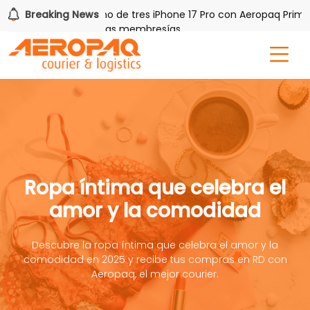
PAQ!
Breaking News
Gana uno de tres iPhone 17 Pro con Aeropaq Prime
s por tres meses nuevas membresías
Ropa íntima que celebra el
amor y la comodidad
Descubre la ropa íntima que celebra el amor y la
comodidad en 2025 y recibe tus compras en RD con
Aeropaq, el mejor courier.