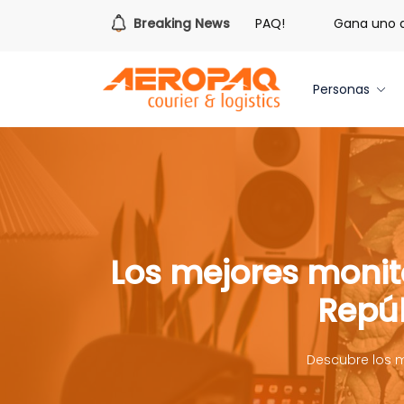
Es hora de redimir tus libras de Cash PAQ!
Breaking News
Gana uno de tr
Personas
Los mejores monit
Repú
Descubre los 