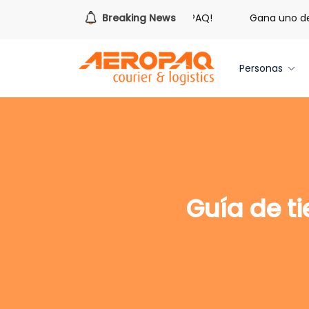
¡Es hora de redimir tus libras de Cash PAQ!
Breaking News
Gana uno de tr
Personas
Guía de t