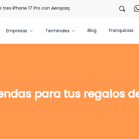
es iPhone 17 Pro con Aeropaq Prime
¡Regístrate con nosot
Blog
Franquicias
Empresas
Terminales
iendas para tus regalos d