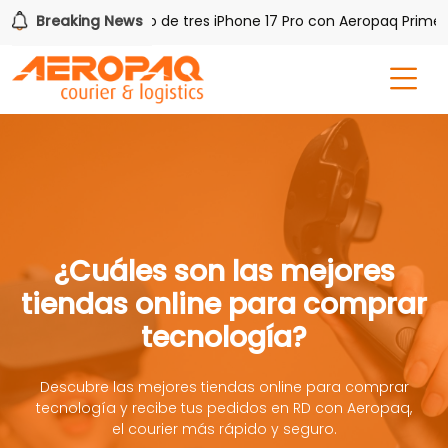
Q!
Breaking News
Gana uno de tres iPhone 17 Pro con Aeropaq Prime
¿Cuáles son las mejores
tiendas online para comprar
tecnología?
Descubre las mejores tiendas online para comprar
tecnología y recibe tus pedidos en RD con Aeropaq,
el courier más rápido y seguro.