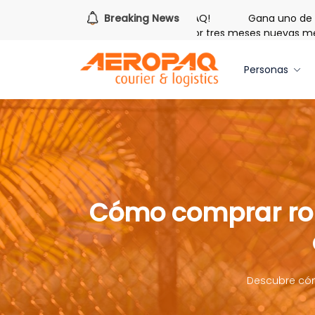
hora de redimir tus libras de Cash PAQ!
Breaking News
Gana uno de tres 
alo de Bienvenida: 20 libras gratis por tres meses nuevas memb
Personas
Cómo comprar rop
Descubre cóm