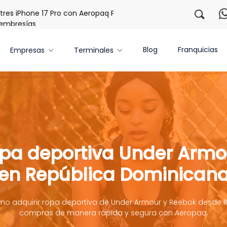
iPhone 17 Pro con Aeropaq Prime
¡Regístrate con nosotros
resías
Blog
Franquicias
Empresas
Terminales
a deportiva Under Armou
en República Dominican
o adquirir ropa deportiva de Under Armour y Reebok desde RD 
compras de manera rápida y segura con Aeropaq.