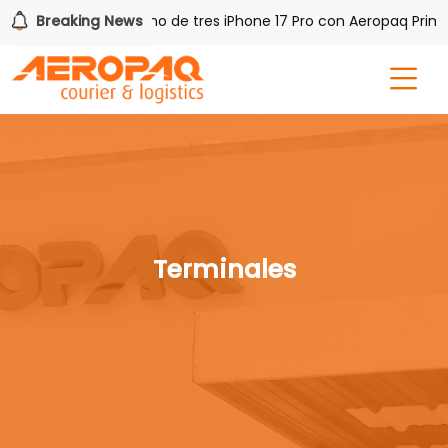
PAQ!
Breaking News
Gana uno de tres iPhone 17 Pro con Aeropaq Prime
Terminales