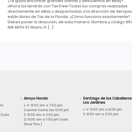
¿Te gusta encontrar grandes ofertas y descuentos en eBay?…
¡Ahora los tendrás con Tax Free! Todas tus compras realizadas
directamente en eBay y despachadas a la dirección de Aeropa
están libres de Tax de la Florida. ¿Cómo funciona exactamente?
Debes poner la dirección, de esta manera: Nombre y código 85
NW 66TH ST Miami, FL […]
Arroyo Hondo
Santiago de los Caballeros
Los Jardines
pm
L-V: 8:00 am a 7:00 pm
L-V: 9:00 am a 6:00 pm
m
Counter hasta las 6:00 pm
S: 8:00 am a 2:00 pm
 (solo
S: 8:00 am a 2:00 pm
D: 9:00 am a 1:00 pm (solo
Drive Thru.)