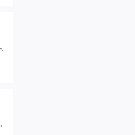
a,
on