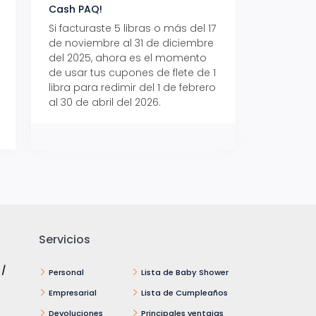
Cash PAQ!
con Aeropaq Pri
Si facturaste 5 libras o más del 17
Recibe tus paque
de noviembre al 31 de diciembre
Aeropaq Prime y p
del 2025, ahora es el momento
automáticamente e
de usar tus cupones de flete de 1
uno de tres iPhone 
libra para redimir del 1 de febrero
al 30 de abril del 2026.
Servicios
 /
Personal
Lista de Baby Shower
Empresarial
Lista de Cumpleaños
Devoluciones
Principales ventajas