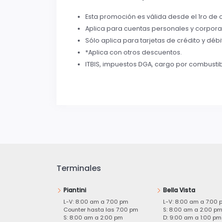
Esta promoción es válida desde el 1ro de o
Aplica para cuentas personales y corporat
Sólo aplica para tarjetas de crédito y dé
*Aplica con otros descuentos.
ITBIS, impuestos DGA, cargo por combustib
Terminales
Piantini
Bella Vista
L-V: 8:00 am a 7:00 pm
L-V: 8:00 am a 7:00 
Counter hasta las 7:00 pm
S: 8:00 am a 2:00 p
S: 8:00 am a 2:00 pm
D: 9:00 am a 1:00 pm