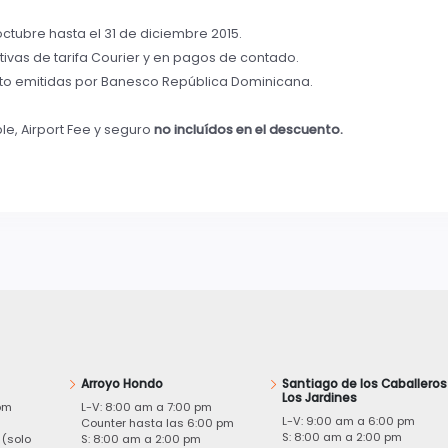
ctubre hasta el 31 de diciembre 2015.
ivas de tarifa Courier y en pagos de contado.
bito emitidas por Banesco República Dominicana.
le, Airport Fee y seguro
no incluídos en el descuento.
Arroyo Hondo
Santiago de los Caballeros
Los Jardines
pm
L-V: 8:00 am a 7:00 pm
L-V: 9:00 am a 6:00 pm
m
Counter hasta las 6:00 pm
S: 8:00 am a 2:00 pm
 (solo
S: 8:00 am a 2:00 pm