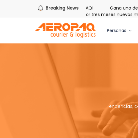
Es hora de redimir tus libras de Cash PAQ!
Breaking News
Gana uno de tre
egalo de Bienvenida: 20 libras gratis por tres meses nuevas me
Personas
Tendencias, c