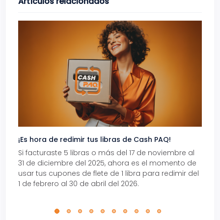
Artículos relacionados
¡Es hora de redimir tus libras de Cash PAQ!
Gana
Si facturaste 5 libras o más del 17 de noviembre al
Reci
31 de diciembre del 2025, ahora es el momento de
autom
usar tus cupones de flete de 1 libra para redimir del
Pro.
1 de febrero al 30 de abril del 2026.