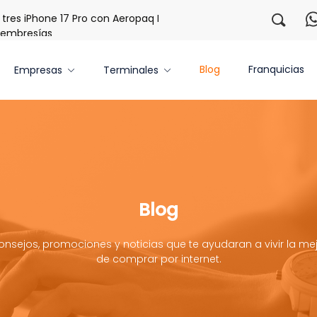
s iPhone 17 Pro con Aeropaq Prime
¡Regístrate con nosotr
bresías
Blog
Franquicias
Empresas
Terminales
Blog
onsejos, promociones y noticias que te ayudaran a vivir la mej
de comprar por internet.