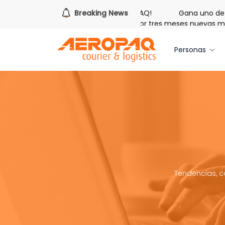
s hora de redimir tus libras de Cash PAQ!
Breaking News
Gana uno de tre
galo de Bienvenida: 20 libras gratis por tres meses nuevas mem
Personas
Tendencias, c