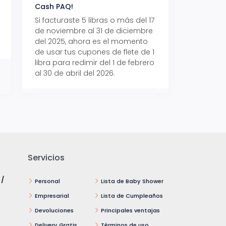
Cash PAQ!
con Aeropaq Pri
Si facturaste 5 libras o más del 17
Recibe tus paque
de noviembre al 31 de diciembre
Aeropaq Prime y p
del 2025, ahora es el momento
automáticamente e
de usar tus cupones de flete de 1
uno de tres iPhone 
libra para redimir del 1 de febrero
al 30 de abril del 2026.
Servicios
 /
Personal
Lista de Baby Shower
Empresarial
Lista de Cumpleaños
Devoluciones
Principales ventajas
Delivery Gratis
Términos de uso