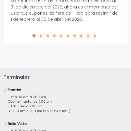
Si facturaste 5 libras o más del 17 de noviembre al
Reci
31 de diciembre del 2025, ahora es el momento de
autom
usar tus cupones de flete de 1 libra para redimir del
Pro.
1 de febrero al 30 de abril del 2026.
Terminales
Piantini
L-V: 8:00 am a 7:00 pm
Counter hasta las 7:00 pm
S: 8:00 am a 2:00 pm
D: 9:00 am a 1:00 pm (solo Drive Thru.)
Bella Vista
L-V: 8:00 am a 7:00 pm