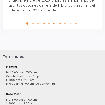
31 de diciembre del 2025, ahora es el momento de
autom
usar tus cupones de flete de 1 libra para redimir del
Pro.
1 de febrero al 30 de abril del 2026.
Terminales
Piantini
L-V: 8:00 am a 7:00 pm
Counter hasta las 7:00 pm
S: 8:00 am a 2:00 pm
D: 9:00 am a 1:00 pm (solo Drive Thru.)
Bella Vista
L-V: 8:00 am a 7:00 pm
S: 8:00 am a 2:00 pm