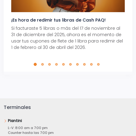
¡Es hora de redimir tus libras de Cash PAQ!
Gana
Si facturaste 5 libras o más del 17 de noviembre al
Reci
31 de diciembre del 2025, ahora es el momento de
autom
usar tus cupones de flete de 1 libra para redimir del
Pro.
1 de febrero al 30 de abril del 2026.
Terminales
Piantini
L-V: 8:00 am a 7:00 pm
Counter hasta las 7:00 pm