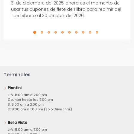
31 de diciembre del 2025, ahora es el momento de
autom
usar tus cupones de flete de 1 libra para redimir del
Pro.
1 de febrero al 30 de abril del 2026.
Terminales
Piantini
L-V: 8:00 am a 7:00 pm
Counter hasta las 7:00 pm
S: 8:00 am a 2:00 pm
D: 9:00 am a 1:00 pm (solo Drive Thru.)
Bella Vista
L-V: 8:00 am a 7:00 pm