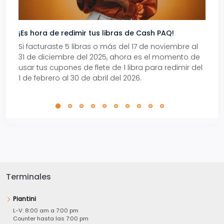
¡Es hora de redimir tus libras de Cash PAQ!
Gana
Si facturaste 5 libras o más del 17 de noviembre al
Reci
31 de diciembre del 2025, ahora es el momento de
autom
usar tus cupones de flete de 1 libra para redimir del
Pro.
1 de febrero al 30 de abril del 2026.
Terminales
Piantini
L-V: 8:00 am a 7:00 pm
Counter hasta las 7:00 pm