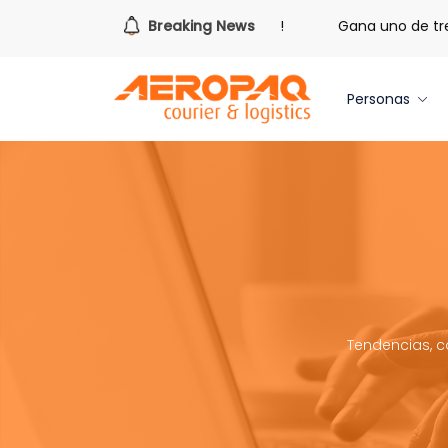
hora de redimir tus libras de Cash PAQ!
Breaking News
Gana uno de tres i
Personas
Tendencias, c