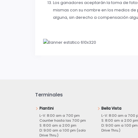
Los ganadores aceptarán la toma de fotos
mismas con su nombre en los medios de 
alguna, sin derecho a compensación algu
Terminales
Piantini
Bella Vista
L-V: 8:00 am a 7:00 pm
L-V: 8:00 am a 7:00 
Counter hasta las 7:00 pm
S: 8:00 am a 2:00 p
S: 8:00 am a 2:00 pm
D: 9:00 am a 1:00 pm
D: 9:00 am a 1:00 pm (solo
Drive Thru.)
Drive Thru.)