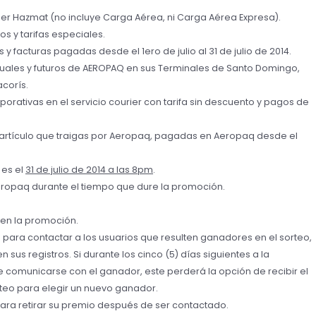
rier Hazmat (no incluye Carga Aérea, ni Carga Aérea Expresa).
s y tarifas especiales.
 y facturas pagadas desde el 1ero de julio al 31 de julio de 2014.
ctuales y futuros de AEROPAQ en sus Terminales de Santo Domingo,
corís.
orativas en el servicio courier con tarifa sin descuento y pagos de
r artículo que traigas por Aeropaq, pagadas en Aeropaq desde el
 es el
31 de julio de 2014 a las 8pm
.
eropaq durante el tiempo que dure la promoción.
en la promoción.
para contactar a los usuarios que resulten ganadores en el sorteo,
 sus registros. Si durante los cinco (5) días siguientes a la
 comunicarse con el ganador, este perderá la opción de recibir el
teo para elegir un nuevo ganador.
para retirar su premio después de ser contactado.