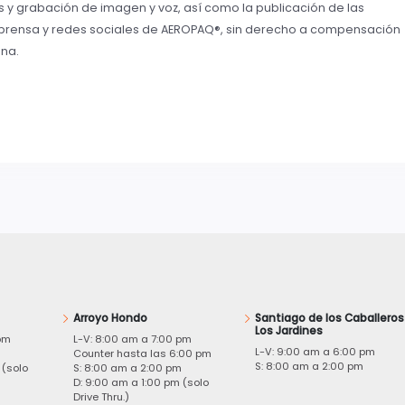
 y grabación de imagen y voz, así como la publicación de las
prensa y redes sociales de AEROPAQ®, sin derecho a compensación
na.
Arroyo Hondo
Santiago de los Caballeros
Los Jardines
pm
L-V: 8:00 am a 7:00 pm
L-V: 9:00 am a 6:00 pm
m
Counter hasta las 6:00 pm
S: 8:00 am a 2:00 pm
 (solo
S: 8:00 am a 2:00 pm
D: 9:00 am a 1:00 pm (solo
Drive Thru.)