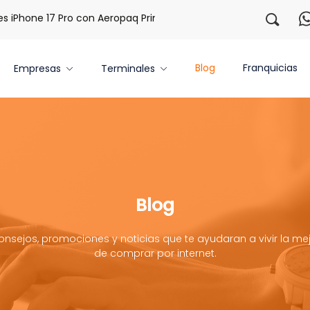
Phone 17 Pro con Aeropaq Prime
¡Regístrate con nosotros 
Blog
Franquicias
Empresas
Terminales
Blog
onsejos, promociones y noticias que te ayudaran a vivir la mej
de comprar por internet.