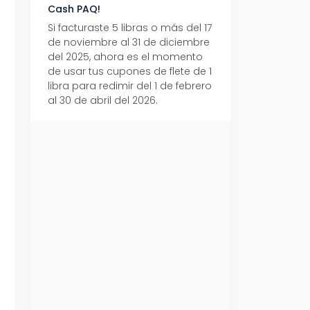
Cash PAQ!
con Aeropaq Pri
Si facturaste 5 libras o más del 17
Recibe tus paque
de noviembre al 31 de diciembre
Aeropaq Prime y p
del 2025, ahora es el momento
automáticamente e
de usar tus cupones de flete de 1
uno de tres iPhone 
libra para redimir del 1 de febrero
al 30 de abril del 2026.