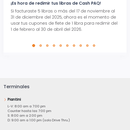
¡Es hora de redimir tus libras de Cash PAQ!
Gana
Si facturaste 5 libras o más del 17 de noviembre al
Reci
31 de diciembre del 2025, ahora es el momento de
autom
usar tus cupones de flete de 1 libra para redimir del
Pro.
1 de febrero al 30 de abril del 2026.
Terminales
Piantini
L-V: 8:00 am a 7:00 pm
Counter hasta las 7:00 pm
S: 8:00 am a 2:00 pm
D: 9:00 am a 1:00 pm (solo Drive Thru.)