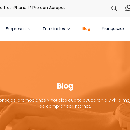
es iPhone 17 Pro con Aeropaq Prime
¡Regístrate con noso
Blog
Franquicias
Empresas
Terminales
Blog
onsejos, promociones y noticias que te ayudaran a vivir la mej
de comprar por internet.