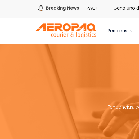
¡Es hora de redimir tus libras de Cash PAQ!
Breaking News
Gana uno de tr
Personas
Tendencias, c