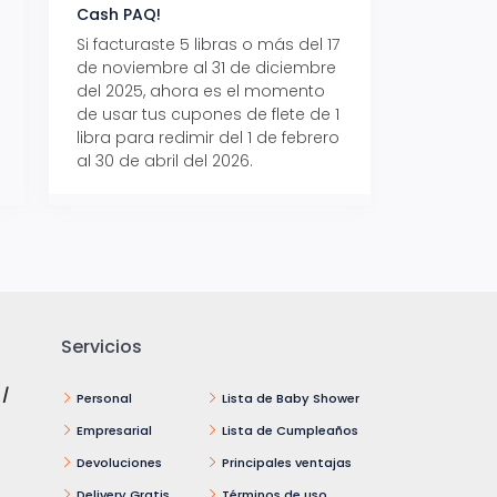
Cash PAQ!
con Aeropaq Pri
Si facturaste 5 libras o más del 17
Recibe tus paque
de noviembre al 31 de diciembre
Aeropaq Prime y p
del 2025, ahora es el momento
automáticamente e
de usar tus cupones de flete de 1
uno de tres iPhone 
libra para redimir del 1 de febrero
al 30 de abril del 2026.
Servicios
 /
Personal
Lista de Baby Shower
Empresarial
Lista de Cumpleaños
Devoluciones
Principales ventajas
Delivery Gratis
Términos de uso