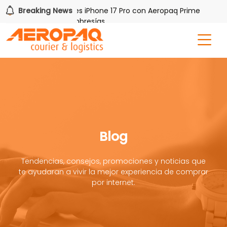
Gana uno de tres iPhone 17 Pro con Aeropaq Prime
Breaking News
¡R
res meses nuevas membresías
Blog
Tendencias, consejos, promociones y noticias que
te ayudaran a vivir la mejor experiencia de comprar
por internet.