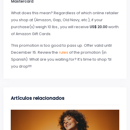
Mastercard
.
What does this mean? Regardless of which online retailer
you shop at (Amazon, Gap, Old Navy, etc.), if your
purchase(s) weigh 10 lbs., you will receive
US$ 20.00
worth
of Amazon Gift Cards.
This promotion is too good to pass up. Offer valid until
December 15. Review the
rules
of the promotion (in
Spanish). What are you waiting for? It’s time to shop ‘til
you drop!!!!
Artículos relacionados