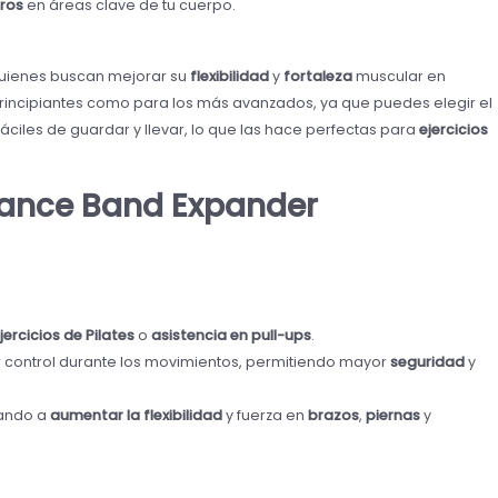
tros
en áreas clave de tu cuerpo.
quienes buscan mejorar su
flexibilidad
y
fortaleza
muscular en
rincipiantes como para los más avanzados, ya que puedes elegir el
fáciles de guardar y llevar, lo que las hace perfectas para
ejercicios
stance Band Expander
jercicios de Pilates
o
asistencia en pull-ups
.
control durante los movimientos, permitiendo mayor
seguridad
y
dando a
aumentar la flexibilidad
y fuerza en
brazos
,
piernas
y