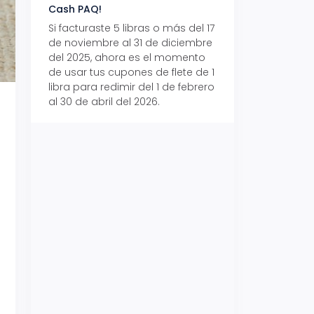
Cash PAQ!
con Aeropaq Pri
Si facturaste 5 libras o más del 17
Recibe tus paque
de noviembre al 31 de diciembre
Aeropaq Prime y p
del 2025, ahora es el momento
automáticamente e
de usar tus cupones de flete de 1
uno de tres iPhone 
libra para redimir del 1 de febrero
al 30 de abril del 2026.