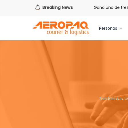
 de redimir tus libras de Cash PAQ!
Breaking News
Gana uno de tres iPho
Personas
Tendencias, c