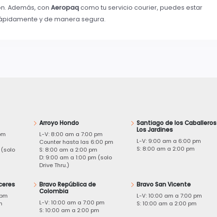
ón. Además, con
Aeropaq
como tu servicio courier, puedes estar
 rápidamente y de manera segura.
Arroyo Hondo
Santiago de los Caballeros
Los Jardines
pm
L-V: 8:00 am a 7:00 pm
L-V: 9:00 am a 6:00 pm
m
Counter hasta las 6:00 pm
S: 8:00 am a 2:00 pm
 (solo
S: 8:00 am a 2:00 pm
D: 9:00 am a 1:00 pm (solo
Drive Thru.)
ceres
Bravo República de
Bravo San Vicente
Colombia
 pm
L-V: 10:00 am a 7:00 pm
L-V: 10:00 am a 7:00 pm
m
S: 10:00 am a 2:00 pm
S: 10:00 am a 2:00 pm