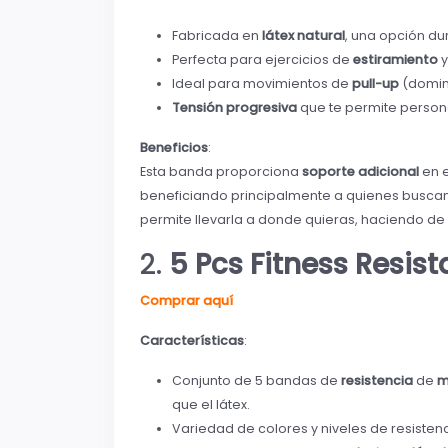
Fabricada en
látex natural
, una opción dur
Perfecta para ejercicios de
estiramiento
Ideal para movimientos de
pull-up
(domin
Tensión progresiva
que te permite personal
Beneficios
:
Esta banda proporciona
soporte adicional
en e
beneficiando principalmente a quienes busca
permite llevarla a donde quieras, haciendo de
2.
5 Pcs Fitness Resis
Comprar aquí
Características
:
Conjunto de 5 bandas de
resistencia
de
m
que el látex.
Variedad de colores y niveles de resistenc