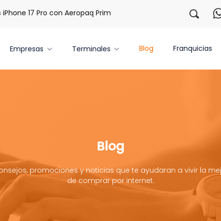
ne 17 Pro con Aeropaq Prime
¡Regístrate con nosotros y ob
Blog
Franquicias
Empresas
Terminales
Blog
onsejos, promociones y noticias que te ayudaran a vivir la mej
de comprar por internet.