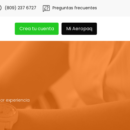
tén 20 libras gratis por 3 meses!
Tu app Aeropaq se ren
(809) 237 6727
Preguntas frecuentes
Crea tu cuenta
Mi Aeropaq
or experiencia