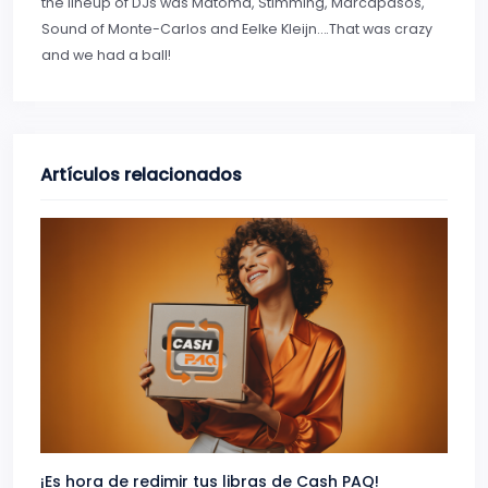
the lineup of DJs was Matoma, Stimming, Marcapasos,
Sound of Monte-Carlos and Eelke Kleijn….That was crazy
and we had a ball!
Artículos relacionados
¡Es hora de redimir tus libras de Cash PAQ!
Gana