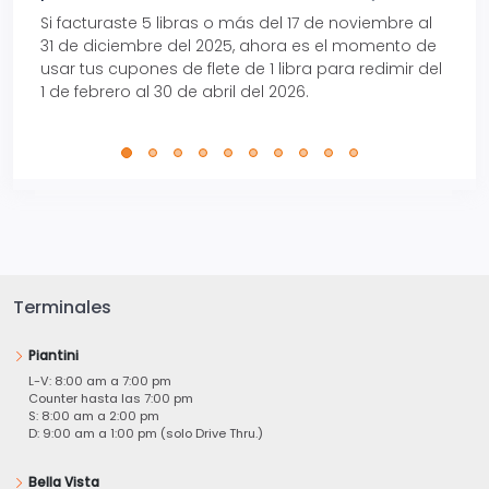
Si facturaste 5 libras o más del 17 de noviembre al
Reci
31 de diciembre del 2025, ahora es el momento de
autom
usar tus cupones de flete de 1 libra para redimir del
Pro.
1 de febrero al 30 de abril del 2026.
Terminales
Piantini
L-V: 8:00 am a 7:00 pm
Counter hasta las 7:00 pm
S: 8:00 am a 2:00 pm
D: 9:00 am a 1:00 pm (solo Drive Thru.)
Bella Vista