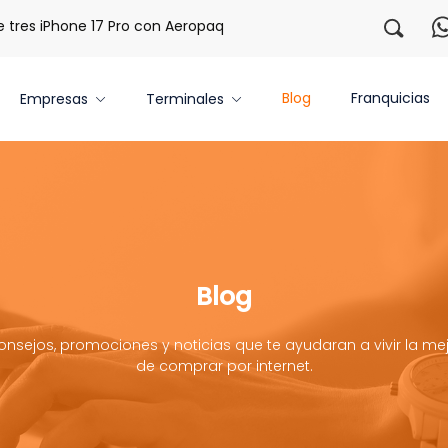
es iPhone 17 Pro con Aeropaq Prime
¡Regístrate con nosot
Blog
Franquicias
Empresas
Terminales
Blog
onsejos, promociones y noticias que te ayudaran a vivir la mej
de comprar por internet.