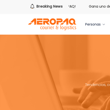
Es hora de redimir tus libras de Cash PAQ!
Breaking News
Gana uno de tr
Personas
Tendencias, c