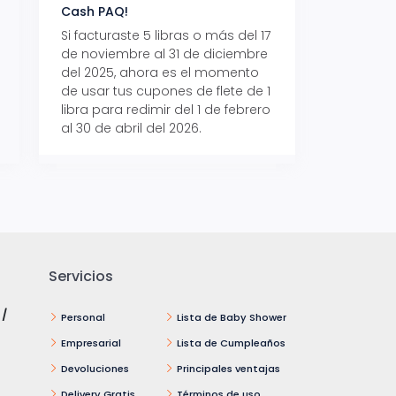
Cash PAQ!
con Aeropaq Pri
Si facturaste 5 libras o más del 17
Recibe tus paque
de noviembre al 31 de diciembre
Aeropaq Prime y p
del 2025, ahora es el momento
automáticamente e
de usar tus cupones de flete de 1
uno de tres iPhone 
libra para redimir del 1 de febrero
al 30 de abril del 2026.
Servicios
 /
Personal
Lista de Baby Shower
Empresarial
Lista de Cumpleaños
Devoluciones
Principales ventajas
Delivery Gratis
Términos de uso