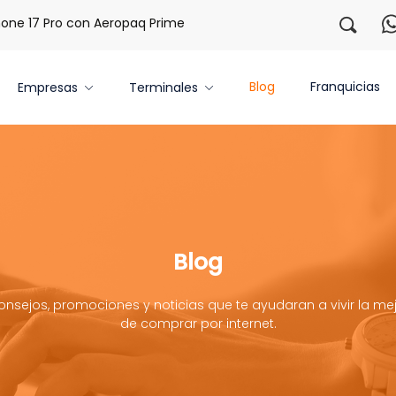
 17 Pro con Aeropaq Prime
¡Regístrate con nosotros y obt
Blog
Franquicias
Empresas
Terminales
Blog
onsejos, promociones y noticias que te ayudaran a vivir la mej
de comprar por internet.