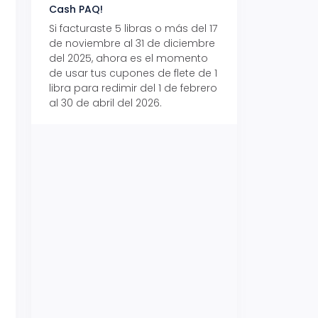
Cash PAQ!
con Aeropaq Pri
Si facturaste 5 libras o más del 17
Recibe tus paque
de noviembre al 31 de diciembre
Aeropaq Prime y p
del 2025, ahora es el momento
automáticamente e
de usar tus cupones de flete de 1
uno de tres iPhone 
libra para redimir del 1 de febrero
al 30 de abril del 2026.