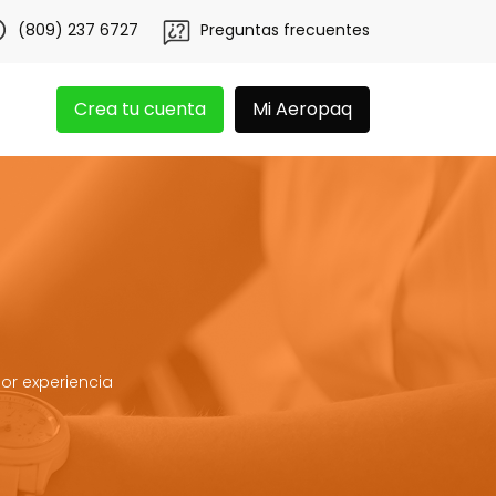
én 20 libras gratis por 3 meses!
Tu app Aeropaq se renu
(809) 237 6727
Preguntas frecuentes
Crea tu cuenta
Mi Aeropaq
or experiencia