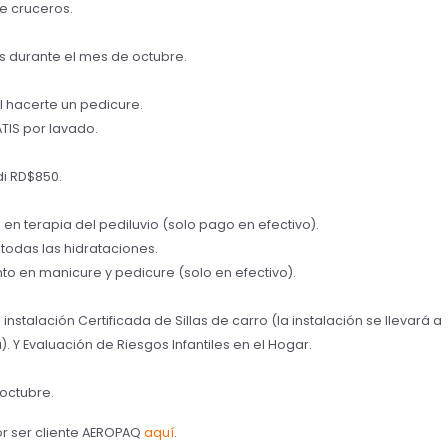
e cruceros.
s durante el mes de octubre.
l hacerte un pedicure.
TIS por lavado.
i RD$850.
en terapia del pediluvio (solo pago en efectivo).
todas las hidrataciones.
o en manicure y pedicure (solo en efectivo).
nstalación Certificada de Sillas de carro (la instalación se llevará a
). Y Evaluación de Riesgos Infantiles en el Hogar.
octubre.
r ser cliente AEROPAQ
aquí
.