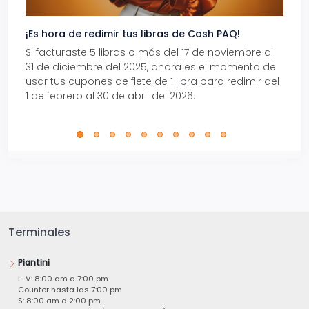
¡Es hora de redimir tus libras de Cash PAQ!
Gana
Si facturaste 5 libras o más del 17 de noviembre al
Reci
31 de diciembre del 2025, ahora es el momento de
autom
usar tus cupones de flete de 1 libra para redimir del
Pro.
1 de febrero al 30 de abril del 2026.
Terminales
Piantini
L-V: 8:00 am a 7:00 pm
Counter hasta las 7:00 pm
S: 8:00 am a 2:00 pm