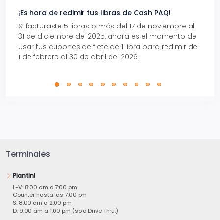
¡Es hora de redimir tus libras de Cash PAQ!
Gana
Si facturaste 5 libras o más del 17 de noviembre al
Reci
31 de diciembre del 2025, ahora es el momento de
autom
usar tus cupones de flete de 1 libra para redimir del
Pro.
1 de febrero al 30 de abril del 2026.
Terminales
Piantini
L-V: 8:00 am a 7:00 pm
Counter hasta las 7:00 pm
S: 8:00 am a 2:00 pm
D: 9:00 am a 1:00 pm (solo Drive Thru.)