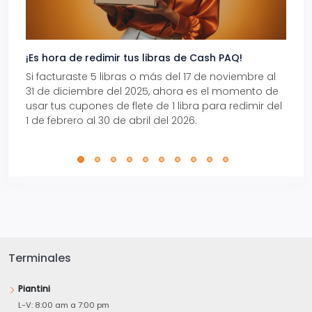
¡Es hora de redimir tus libras de Cash PAQ!
Gana
Si facturaste 5 libras o más del 17 de noviembre al
Reci
31 de diciembre del 2025, ahora es el momento de
autom
usar tus cupones de flete de 1 libra para redimir del
Pro.
1 de febrero al 30 de abril del 2026.
Terminales
Piantini
L-V: 8:00 am a 7:00 pm