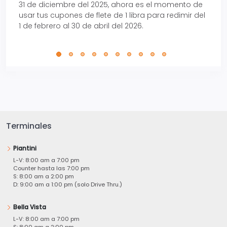
31 de diciembre del 2025, ahora es el momento de
autom
usar tus cupones de flete de 1 libra para redimir del
Pro.
1 de febrero al 30 de abril del 2026.
Terminales
Piantini
L-V: 8:00 am a 7:00 pm
Counter hasta las 7:00 pm
S: 8:00 am a 2:00 pm
D: 9:00 am a 1:00 pm (solo Drive Thru.)
Bella Vista
L-V: 8:00 am a 7:00 pm
S: 8:00 am a 2:00 pm