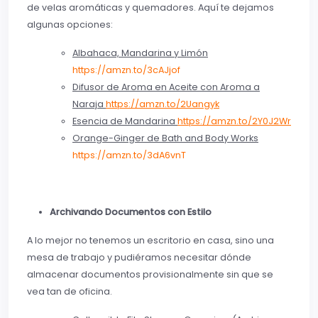
de velas aromáticas y quemadores. Aquí te dejamos
algunas opciones:
Albahaca, Mandarina y Limón
https://amzn.to/3cAJjof
Difusor de Aroma en Aceite con Aroma a
Naraja
https://amzn.to/2Uangyk
Esencia de Mandarina
https://amzn.to/2Y0J2Wr
Orange-Ginger de Bath and Body Works
https://amzn.to/3dA6vnT
Archivando Documentos con Estilo
A lo mejor no tenemos un escritorio en casa, sino una
mesa de trabajo y pudiéramos necesitar dónde
almacenar documentos provisionalmente sin que se
vea tan de oficina.