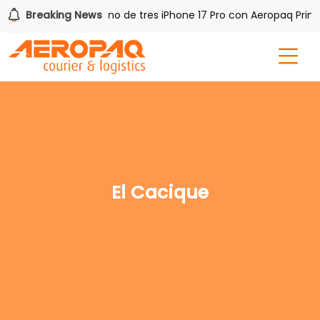
 PAQ!
Breaking News
Gana uno de tres iPhone 17 Pro con Aeropaq Prime
El Cacique