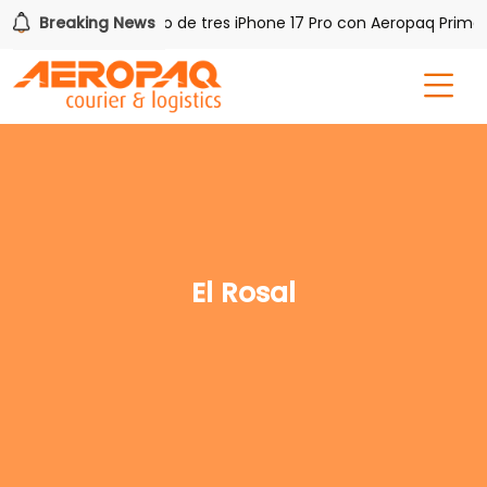
PAQ!
Breaking News
Gana uno de tres iPhone 17 Pro con Aeropaq Prime
El Rosal