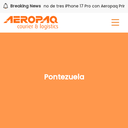
 PAQ!
Breaking News
Gana uno de tres iPhone 17 Pro con Aeropaq Prime
Pontezuela