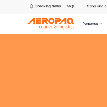
¡Es hora de redimir tus libras de Cash PAQ!
Breaking News
Gana uno de t
Personas