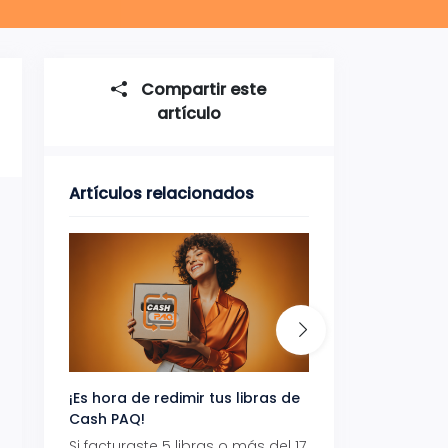
Compartir este
artículo
Artículos relacionados
¡Es hora de redimir tus libras de
Gana uno de tres 
Cash PAQ!
con Aeropaq Pri
Si facturaste 5 libras o más del 17
Recibe tus paque