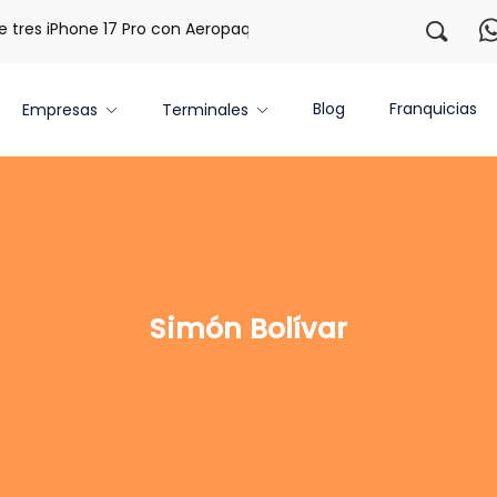
res iPhone 17 Pro con Aeropaq Prime
¡Regístrate con noso
Blog
Franquicias
Empresas
Terminales
Simón Bolívar