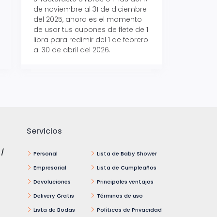
de noviembre al 31 de diciembre
Aeropaq Prime y p
del 2025, ahora es el momento
automáticamente e
de usar tus cupones de flete de 1
uno de tres iPhone 
libra para redimir del 1 de febrero
al 30 de abril del 2026.
Servicios
 /
Personal
Lista de Baby Shower
Empresarial
Lista de Cumpleaños
Devoluciones
Principales ventajas
Delivery Gratis
Términos de uso
Lista de Bodas
Políticas de Privacidad