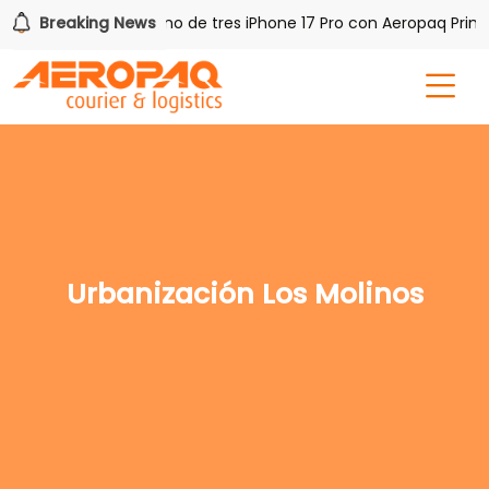
 PAQ!
Breaking News
Gana uno de tres iPhone 17 Pro con Aeropaq Prime
Urbanización Los Molinos