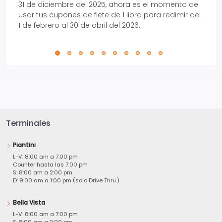
31 de diciembre del 2025, ahora es el momento de
autom
usar tus cupones de flete de 1 libra para redimir del
Pro.
1 de febrero al 30 de abril del 2026.
Terminales
Piantini
L-V: 8:00 am a 7:00 pm
Counter hasta las 7:00 pm
S: 8:00 am a 2:00 pm
D: 9:00 am a 1:00 pm (solo Drive Thru.)
Bella Vista
L-V: 8:00 am a 7:00 pm