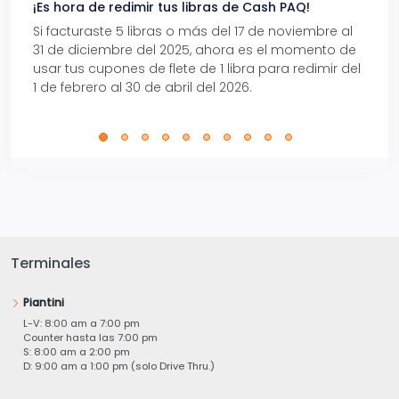
¡Es hora de redimir tus libras de Cash PAQ!
Gana
Si facturaste 5 libras o más del 17 de noviembre al
Reci
31 de diciembre del 2025, ahora es el momento de
autom
usar tus cupones de flete de 1 libra para redimir del
Pro.
1 de febrero al 30 de abril del 2026.
Terminales
Piantini
L-V: 8:00 am a 7:00 pm
Counter hasta las 7:00 pm
S: 8:00 am a 2:00 pm
D: 9:00 am a 1:00 pm (solo Drive Thru.)