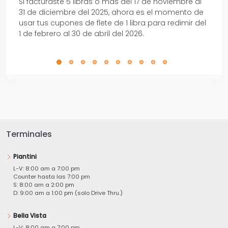
Si facturaste 5 libras o más del 17 de noviembre al
Reci
31 de diciembre del 2025, ahora es el momento de
autom
usar tus cupones de flete de 1 libra para redimir del
Pro.
1 de febrero al 30 de abril del 2026.
Terminales
Piantini
L-V: 8:00 am a 7:00 pm
Counter hasta las 7:00 pm
S: 8:00 am a 2:00 pm
D: 9:00 am a 1:00 pm (solo Drive Thru.)
Bella Vista
L-V: 8:00 am a 7:00 pm