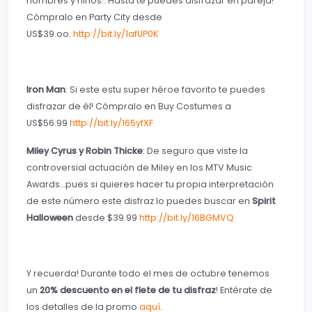
hombres y niños.. Hasta te puedes disfrazar en pareja!
Cómpralo en Party City desde
US$39.oo.
http://bit.ly/1afUP0K
Iron Man
: Si este estu super héroe favorito te puedes
disfrazar de él! Cómpralo en Buy Costumes a
US$56.99
http://bit.ly/165yfXF
Miley Cyrus y Robin Thicke
: De seguro que viste la
controversial actuación de Miley en los MTV Music
Awards…pues si quieres hacer tu propia interpretación
de este número este disfraz lo puedes buscar en
Spirit
Halloween
desde $39.99
http://bit.ly/16BGMVQ
Y recuerda! Durante todo el mes de octubre tenemos
un
20% descuento en el flete de tu disfraz
! Entérate de
los detalles de la promo
aquí
.