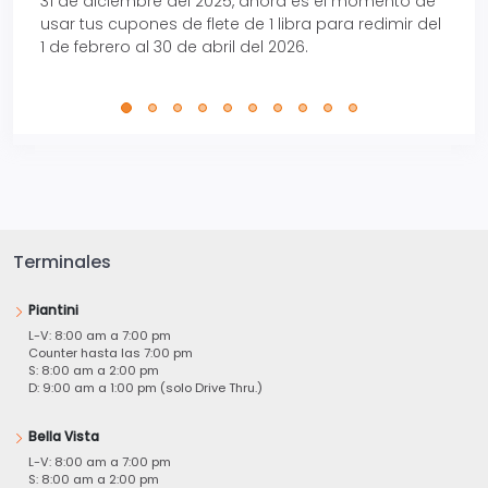
31 de diciembre del 2025, ahora es el momento de
autom
usar tus cupones de flete de 1 libra para redimir del
Pro.
1 de febrero al 30 de abril del 2026.
Terminales
Piantini
L-V: 8:00 am a 7:00 pm
Counter hasta las 7:00 pm
S: 8:00 am a 2:00 pm
D: 9:00 am a 1:00 pm (solo Drive Thru.)
Bella Vista
L-V: 8:00 am a 7:00 pm
S: 8:00 am a 2:00 pm