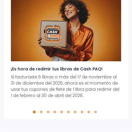
¡Es hora de redimir tus libras de Cash PAQ!
Gana
Si facturaste 5 libras o más del 17 de noviembre al
Reci
31 de diciembre del 2025, ahora es el momento de
autom
usar tus cupones de flete de 1 libra para redimir del
Pro.
1 de febrero al 30 de abril del 2026.