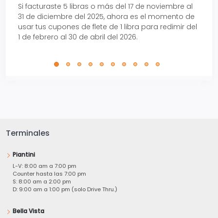
Si facturaste 5 libras o más del 17 de noviembre al
Reci
31 de diciembre del 2025, ahora es el momento de
autom
usar tus cupones de flete de 1 libra para redimir del
Pro.
1 de febrero al 30 de abril del 2026.
Terminales
Piantini
L-V: 8:00 am a 7:00 pm
Counter hasta las 7:00 pm
S: 8:00 am a 2:00 pm
D: 9:00 am a 1:00 pm (solo Drive Thru.)
Bella Vista