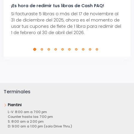
¡Es hora de redimir tus libras de Cash PAQ!
Gana
Si facturaste 5 libras o más del 17 de noviembre al
Reci
31 de diciembre del 2025, ahora es el momento de
autom
usar tus cupones de flete de 1 libra para redimir del
Pro.
1 de febrero al 30 de abril del 2026.
Terminales
Piantini
L-V: 8:00 am a 7:00 pm
Counter hasta las 7:00 pm
S: 8:00 am a 2:00 pm
D: 9:00 am a 1:00 pm (solo Drive Thru.)