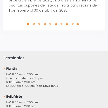
31 de diciembre del 2025, ahora es el momento de
autom
usar tus cupones de flete de 1 libra para redimir del
Pro.
1 de febrero al 30 de abril del 2026.
Terminales
Piantini
L-V: 8:00 am a 7:00 pm
Counter hasta las 7:00 pm
S: 8:00 am a 2:00 pm
D: 9:00 am a 1:00 pm (solo Drive Thru.)
Bella Vista
L-V: 8:00 am a 7:00 pm
S: 8:00 am a 2:00 pm