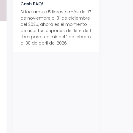
Cash PAQ!
con Aeropaq Pri
Si facturaste 5 libras o más del 17
Recibe tus paque
de noviembre al 31 de diciembre
Aeropaq Prime y p
del 2025, ahora es el momento
automáticamente e
de usar tus cupones de flete de 1
uno de tres iPhone 
libra para redimir del 1 de febrero
al 30 de abril del 2026.