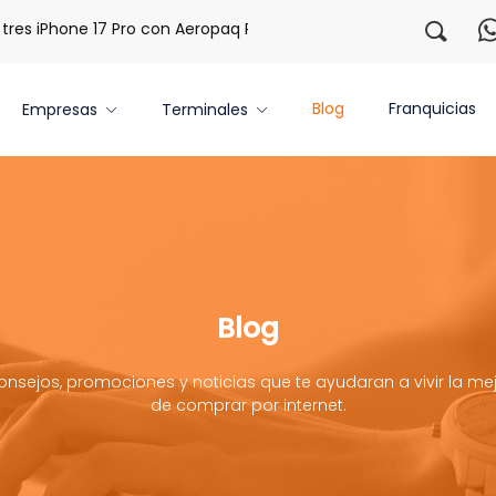
iPhone 17 Pro con Aeropaq Prime
¡Regístrate con nosotros
Blog
Franquicias
Empresas
Terminales
Blog
onsejos, promociones y noticias que te ayudaran a vivir la mej
de comprar por internet.