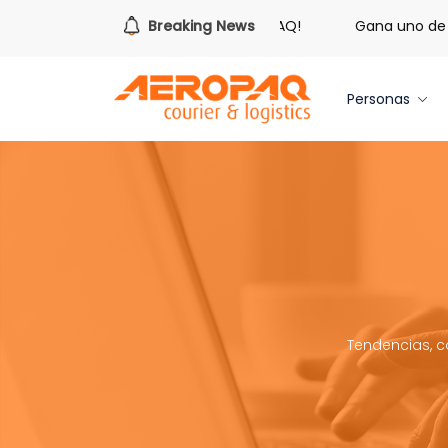
hora de redimir tus libras de Cash PAQ!
Breaking News
Gana uno de tres 
Personas
Tendencias, c