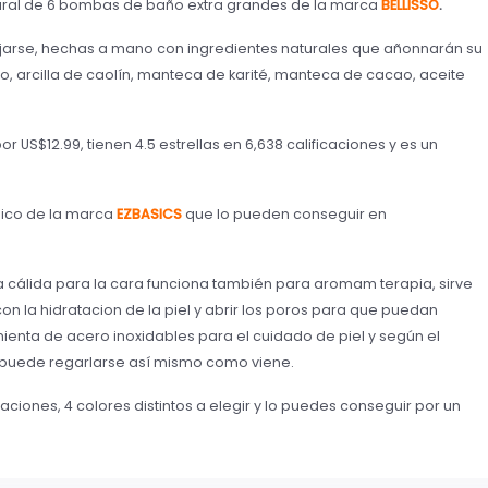
tural de 6 bombas de baño extra grandes de la marca
BELLISSO
.
ajarse, hechas a mano con ingredientes naturales que añonnarán su
to, arcilla de caolín, manteca de karité, manteca de cacao, aceite
US$12.99, tienen 4.5 estrellas en 6,638 calificaciones y es un
ónico de la marca
EZBASICS
que lo pueden conseguir en
a cálida para la cara funciona también para aromam terapia, sirve
on la hidratacion de la piel y abrir los poros para que puedan
rramienta de acero inoxidables para el cuidado de piel y según el
 puede regarlarse así mismo como viene.
caciones, 4 colores distintos a elegir y lo puedes conseguir por un