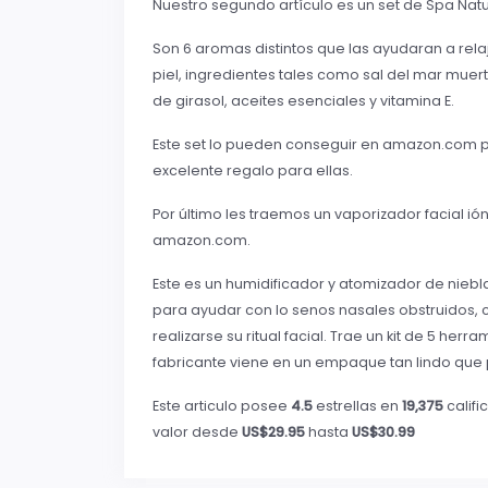
Nuestro segundo artículo es un set de Spa Na
Son 6 aromas distintos que las ayudaran a rel
piel, ingredientes tales como sal del mar muer
de girasol, aceites esenciales y vitamina E.
Este set lo pueden conseguir en amazon.com por 
excelente regalo para ellas.
Por último les traemos un vaporizador facial i
amazon.com.
Este es un humidificador y atomizador de niebl
para ayudar con lo senos nasales obstruidos, c
realizarse su ritual facial. Trae un kit de 5 he
fabricante viene en un empaque tan lindo que
Este articulo posee
4.5
estrellas en
19,375
califi
valor desde
US$29.95
hasta
US$30.99