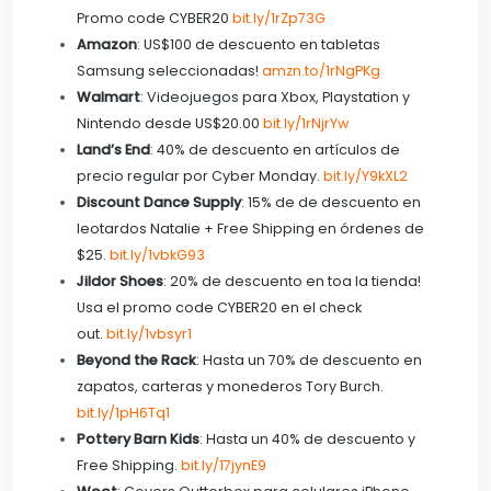
Promo code CYBER20
bit.ly/1rZp73G
Amazon
: US$100 de descuento en tabletas
Samsung seleccionadas!
amzn.to/1rNgPKg
Walmart
: Videojuegos para Xbox, Playstation y
Nintendo desde US$20.00
bit.ly/1rNjrYw
Land’s End
: 40% de descuento en artículos de
precio regular por Cyber Monday.
bit.ly/Y9kXL2
Discount Dance Supply
: 15% de de descuento en
leotardos Natalie + Free Shipping en órdenes de
$25.
bit.ly/1vbkG93
Jildor Shoes
: 20% de descuento en toa la tienda!
Usa el promo code CYBER20 en el check
out.
bit.ly/1vbsyr1
Beyond the Rack
: Hasta un 70% de descuento en
zapatos, carteras y monederos Tory Burch.
bit.ly/1pH6Tq1
Pottery Barn Kids
: Hasta un 40% de descuento y
Free Shipping.
bit.ly/17jynE9