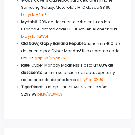
Woot
: Covers Outterbox para celulares iPhone,
Samsung Galaxy, Motorola y HTC desde $8.99!
bit.ly/1pH9rnP
MyHabit
: 20% de descuento extra en tu orden
usando el promo code HOLIDAYS en el check out!
bit.ly/1pHaW5I
Old Navy
,
Gap
y
Banana Republic
tienen un 40% de
descuento por Cyber Monday! Usa el promo code
CYBER.
gap.us/1rNanZn
Ideel
Cyber Monday Madness: Hasta un
80% de
descuento
en una selección de ropa, zapatos y
accesorios de diseñadores
bit.ly/1pu9XU0
TigerDirect
: Laptop-Tablet ASUS 2 en 1 a sólo
$299.99
bit.ly/1A8y4L3