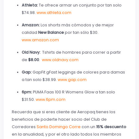
Athleta:
Te ofrece armar un conjunto por tan solo
$74.98.
www.athleta.com
Amazon:
Los shorts más cómodos y de mejor
calidad
New Balance
por tan sólo $30.
www.amazon.com
Old Navy:
Tshirts de hombres para correr a partir
de
$8.00
.
www.oldnavy.com
Gap:
GapFit gFast leggings de colores para damas
a tan solo $38.99.
www.gap.com
6pm:
PUMA Faas 100 R Womens Glow a tan solo
$31.50.
www.6pm.com
Recuerda que si eres cliente de Aeropaq tienes los
beneficios de poderte hacer socio del Club de
Corredores
Santo Domingo Corre
con un
15% descuento
en la anualidad, y por el otro lado todos los miembros