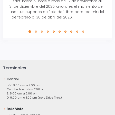
Si facturaste 5 libras o más del 17 de noviembre al
Reci
31 de diciembre del 2025, ahora es el momento de
autom
usar tus cupones de flete de 1 libra para redimir del
Pro.
1 de febrero al 30 de abril del 2026.
Terminales
Piantini
L-V: 8:00 am a 7:00 pm
Counter hasta las 7:00 pm
S: 8:00 am a 2:00 pm
D: 9:00 am a 1:00 pm (solo Drive Thru.)
Bella Vista
L-V: 8:00 am a 7:00 pm