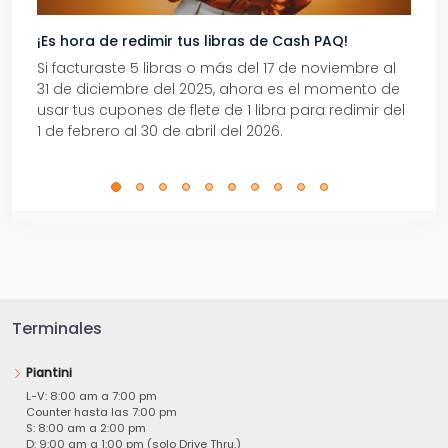
¡Es hora de redimir tus libras de Cash PAQ!
Gana
Si facturaste 5 libras o más del 17 de noviembre al
Reci
31 de diciembre del 2025, ahora es el momento de
autom
usar tus cupones de flete de 1 libra para redimir del
Pro.
1 de febrero al 30 de abril del 2026.
Terminales
Piantini
L-V: 8:00 am a 7:00 pm
Counter hasta las 7:00 pm
S: 8:00 am a 2:00 pm
D: 9:00 am a 1:00 pm (solo Drive Thru.)