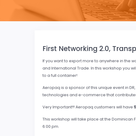
First Networking 2.0, Tran
If you want to export more to anywhere in the wo
and International Trade. In this workshop you wil
to a full container!
Aeropaq is a sponsor of this unique event in DR
technologies and e-commerce that contributes 
Very Important!!! Aeropaq customers will have
This workshop will take place at the Dominican 
6:00 pm.