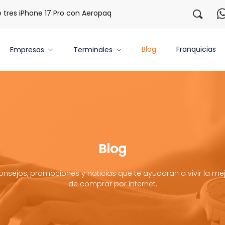
es iPhone 17 Pro con Aeropaq Prime
¡Regístrate con nosot
Blog
Franquicias
Empresas
Terminales
Blog
onsejos, promociones y noticias que te ayudaran a vivir la mej
de comprar por internet.