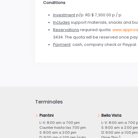
Conditions
:
Investment
p/p: RD $ 7,300.00 p / p.
Includes
support materials, snacks and bus
Reservations
required quota:
www.approa
3434. The quota will be reserved once paym
Payment
: cash, company check or Paypal. 
Terminales
Piantini
Bella Vista
L-V: 8:00 am a 7:00 pm
L-V: 8:00 am a 7:00 
Counter hasta las 7:00 pm
S: 8:00 am a 2:00 p
S: 8:00 am a 2:00 pm
D: 9:00 am a 1:00 pm
D: 9:00 am a 1:00 pm (solo
Drive Thru.)