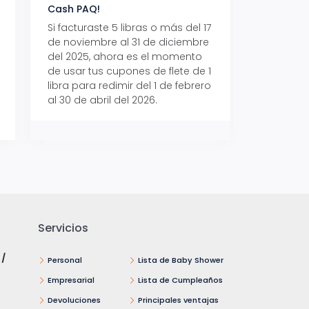
Cash PAQ!
con Aeropaq Pri
Si facturaste 5 libras o más del 17
Recibe tus paque
de noviembre al 31 de diciembre
Aeropaq Prime y p
del 2025, ahora es el momento
automáticamente e
de usar tus cupones de flete de 1
uno de tres iPhone 
libra para redimir del 1 de febrero
al 30 de abril del 2026.
Servicios
 /
Personal
Lista de Baby Shower
Empresarial
Lista de Cumpleaños
Devoluciones
Principales ventajas