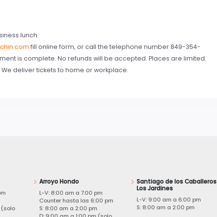
iness lunch.
chin.com
fill online form, or call the telephone number 849-354-
ent is complete. No refunds will be accepted. Places are limited.
We deliver tickets to home or workplace.
Arroyo Hondo
Santiago de los Caballeros
Los Jardines
pm
L-V: 8:00 am a 7:00 pm
L-V: 9:00 am a 6:00 pm
m
Counter hasta las 6:00 pm
S: 8:00 am a 2:00 pm
 (solo
S: 8:00 am a 2:00 pm
D: 9:00 am a 1:00 pm (solo