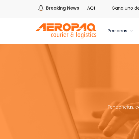
Es hora de redimir tus libras de Cash PAQ!
Breaking News
Gana uno de tr
Personas
Tendencias, c