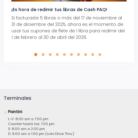
¡Es hora de redimir tus libras de Cash PAQ!
Gana
Si facturaste 5 libras o más del 17 de noviembre al
Reci
31 de diciembre del 2025, ahora es el momento de
autom
usar tus cupones de flete de 1 libra para redimir del
Pro.
1 de febrero al 30 de abril del 2026.
Terminales
Piantini
L-V: 8:00 am a 7:00 pm
Counter hasta las 7:00 pm
S: 8:00 am a 2:00 pm
D: 9:00 am a 1:00 pm (solo Drive Thru.)