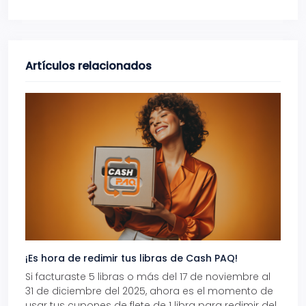
Artículos relacionados
¡Es hora de redimir tus libras de Cash PAQ!
Gana
Si facturaste 5 libras o más del 17 de noviembre al
Reci
31 de diciembre del 2025, ahora es el momento de
autom
usar tus cupones de flete de 1 libra para redimir del
Pro.