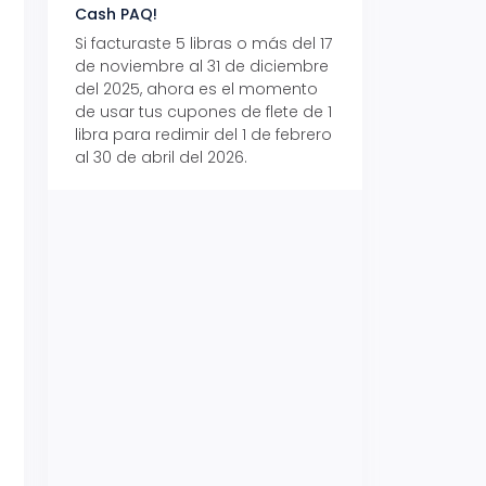
Cash PAQ!
con Aeropaq Pri
Si facturaste 5 libras o más del 17
Recibe tus paque
de noviembre al 31 de diciembre
Aeropaq Prime y p
del 2025, ahora es el momento
automáticamente e
de usar tus cupones de flete de 1
uno de tres iPhone 
libra para redimir del 1 de febrero
al 30 de abril del 2026.