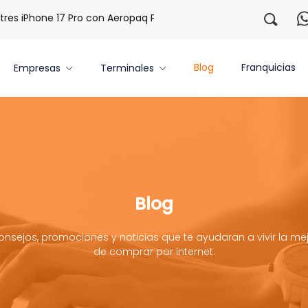
 iPhone 17 Pro con Aeropaq Prime
¡Regístrate con nosotro
Blog
Franquicias
Empresas
Terminales
Blog
onsejos, promociones y noticias que te ayudaran a vivir la mej
de comprar por internet.