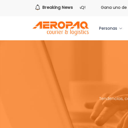
 hora de redimir tus libras de Cash PAQ!
Breaking News
Gana uno de tres
Personas
Tendencias, c