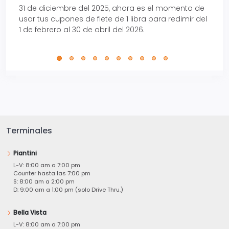
31 de diciembre del 2025, ahora es el momento de
autom
usar tus cupones de flete de 1 libra para redimir del
Pro.
1 de febrero al 30 de abril del 2026.
Terminales
Piantini
L-V: 8:00 am a 7:00 pm
Counter hasta las 7:00 pm
S: 8:00 am a 2:00 pm
D: 9:00 am a 1:00 pm (solo Drive Thru.)
Bella Vista
L-V: 8:00 am a 7:00 pm