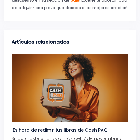
descuento
en su sección de
Sale
! Excelente oportunidad
de adquirir esa pieza que deseas a los mejores precios!
Artículos relacionados
¡Es hora de redimir tus libras de Cash PAQ!
Gana
Si facturaste 5 libras o más del 17 de noviembre al
Reci